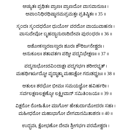
ಅಚ್ಯುತಃ ಪ್ರಥಿತಃ ಪ್ರಾಣಃ ಪ್ರಾಣದೋ ವಾಸವಾನುಜಃ ।
ಅಪಾಂನಿಧಿರಧಿಷ್ಠಾನಮಪ್ರಮತ್ತಃ ಪ್ರತಿಷ್ಠಿತಃ ॥ 35 ॥
ಸ್ಕಂದಃ ಸ್ಕಂದಧರೋ ಧುರ್ಯೋ ವರದೋ ವಾಯುವಾಹನಃ ।
ವಾಸುದೇವೋ ಬೃಹದ್ಭಾನುರಾದಿದೇವಃ ಪುರಂಧರಃ ॥ 36 ॥
ಅಶೋಕಸ್ತಾರಣಸ್ತಾರಃ ಶೂರಃ ಶೌರಿರ್ಜನೇಶ್ವರಃ ।
ಅನುಕೂಲಃ ಶತಾವರ್ತಃ ಪದ್ಮೀ ಪದ್ಮನಿಭೇಕ್ಷಣಃ ॥ 37 ॥
ಪದ್ಮನಾಭೋಽರವಿಂದಾಕ್ಷಃ ಪದ್ಮಗರ್ಭಃ ಶರೀರಭೃತ್ ।
ಮಹರ್ಧಿರೃದ್ಧೋ ವೃದ್ಧಾತ್ಮಾ ಮಹಾಕ್ಷೋ ಗರುಡಧ್ವಜಃ ॥ 38 ॥
ಅತುಲಃ ಶರಭೋ ಭೀಮಃ ಸಮಯಜ್ಞೋ ಹವಿರ್ಹರಿಃ ।
ಸರ್ವಲಕ್ಷಣಲಕ್ಷಣ್ಯೋ ಲಕ್ಷ್ಮೀವಾನ್ ಸಮಿತಿಂಜಯಃ ॥ 39 ॥
ವಿಕ್ಷರೋ ರೋಹಿತೋ ಮಾರ್ಗೋ ಹೇತುರ್ದಾಮೋದರಃ ಸಹಃ ।
ಮಹೀಧರೋ ಮಹಾಭಾಗೋ ವೇಗವಾನಮಿತಾಶನಃ ॥ 40 ॥
ಉದ್ಭವಃ, ಕ್ಷೋಭಣೋ ದೇವಃ ಶ್ರೀಗರ್ಭಃ ಪರಮೇಶ್ವರಃ ।