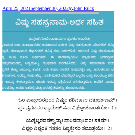
April 25, 2021
September 30, 2022
by
John Ruck
ಓಂ ಶುಕ್ಲಾಂಬರಧರಂ ವಿಷ್ಣುಂ ಶಶಿವರ್ಣಂ ಚತುರ್ಭುಜಮ್ ।
ಪ್ರಸನ್ನವದನಂ ಧ್ಯಾಯೇತ್ ಸರ್ವವಿಘ್ನೋಪಶಾಂತಯೇ ॥ 1 ॥
ಯಸ್ಯದ್ವಿರದವಕ್ತ್ರಾದ್ಯಾಃ ಪಾರಿಷದ್ಯಾಃ ಪರಃ ಶತಮ್ ।
ವಿಘ್ನಂ ನಿಘ್ನಂತಿ ಸತತಂ ವಿಷ್ವಕ್ಸೇನಂ ತಮಾಶ್ರಯೇ ॥ 2 ॥