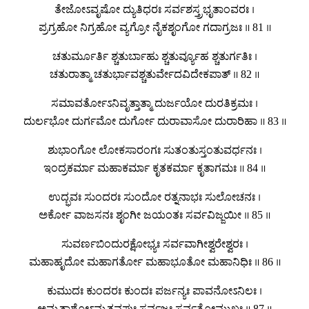
ತೇಜೋಽವೃಷೋ ದ್ಯುತಿಧರಃ ಸರ್ವಶಸ್ತ್ರಭೃತಾಂವರಃ ।
ಪ್ರಗ್ರಹೋ ನಿಗ್ರಹೋ ವ್ಯಗ್ರೋ ನೈಕಶೃಂಗೋ ಗದಾಗ್ರಜಃ ॥ 81 ॥
ಚತುರ್ಮೂರ್ತಿ ಶ್ಚತುರ್ಬಾಹು ಶ್ಚತುರ್ವ್ಯೂಹ ಶ್ಚತುರ್ಗತಿಃ ।
ಚತುರಾತ್ಮಾ ಚತುರ್ಭಾವಶ್ಚತುರ್ವೇದವಿದೇಕಪಾತ್ ॥ 82 ॥
ಸಮಾವರ್ತೋಽನಿವೃತ್ತಾತ್ಮಾ ದುರ್ಜಯೋ ದುರತಿಕ್ರಮಃ ।
ದುರ್ಲಭೋ ದುರ್ಗಮೋ ದುರ್ಗೋ ದುರಾವಾಸೋ ದುರಾರಿಹಾ ॥ 83 ॥
ಶುಭಾಂಗೋ ಲೋಕಸಾರಂಗಃ ಸುತಂತುಸ್ತಂತುವರ್ಧನಃ ।
ಇಂದ್ರಕರ್ಮಾ ಮಹಾಕರ್ಮಾ ಕೃತಕರ್ಮಾ ಕೃತಾಗಮಃ ॥ 84 ॥
ಉದ್ಭವಃ ಸುಂದರಃ ಸುಂದೋ ರತ್ನನಾಭಃ ಸುಲೋಚನಃ ।
ಅರ್ಕೋ ವಾಜಸನಃ ಶೃಂಗೀ ಜಯಂತಃ ಸರ್ವವಿಜ್ಜಯೀ ॥ 85 ॥
ಸುವರ್ಣಬಿಂದುರಕ್ಷೋಭ್ಯಃ ಸರ್ವವಾಗೀಶ್ವರೇಶ್ವರಃ ।
ಮಹಾಹೃದೋ ಮಹಾಗರ್ತೋ ಮಹಾಭೂತೋ ಮಹಾನಿಧಿಃ ॥ 86 ॥
ಕುಮುದಃ ಕುಂದರಃ ಕುಂದಃ ಪರ್ಜನ್ಯಃ ಪಾವನೋಽನಿಲಃ ।
ಅಮೃತಾಶೋಽಮೃತವಪುಃ ಸರ್ವಜ್ಞಃ ಸರ್ವತೋಮುಖಃ ॥ 87 ॥