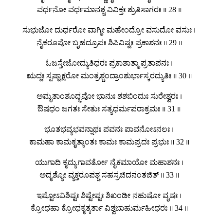
ವರ್ಧನೋ ವರ್ಧಮಾನಶ್ಚ ವಿವಿಕ್ತಃ ಶ್ರುತಿಸಾಗರಃ ॥ 28 ॥
ಸುಭುಜೋ ದುರ್ಧರೋ ವಾಗ್ಮೀ ಮಹೇಂದ್ರೋ ವಸುದೋ ವಸುಃ ।
ನೈಕರೂಪೋ ಬೃಹದ್ರೂಪಃ ಶಿಪಿವಿಷ್ಟಃ ಪ್ರಕಾಶನಃ ॥ 29 ॥
ಓಜಸ್ತೇಜೋದ್ಯುತಿಧರಃ ಪ್ರಕಾಶಾತ್ಮಾ ಪ್ರತಾಪನಃ ।
ಋದ್ದಃ ಸ್ಪಷ್ಟಾಕ್ಷರೋ ಮಂತ್ರಶ್ಚಂದ್ರಾಂಶುರ್ಭಾಸ್ಕರದ್ಯುತಿಃ ॥ 30 ॥
ಅಮೃತಾಂಶೂದ್ಭವೋ ಭಾನುಃ ಶಶಬಿಂದುಃ ಸುರೇಶ್ವರಃ ।
ಔಷಧಂ ಜಗತಃ ಸೇತುಃ ಸತ್ಯಧರ್ಮಪರಾಕ್ರಮಃ ॥ 31 ॥
ಭೂತಭವ್ಯಭವನ್ನಾಥಃ ಪವನಃ ಪಾವನೋಽನಲಃ ।
ಕಾಮಹಾ ಕಾಮಕೃತ್ಕಾಂತಃ ಕಾಮಃ ಕಾಮಪ್ರದಃ ಪ್ರಭುಃ ॥ 32 ॥
ಯುಗಾದಿ ಕೃದ್ಯುಗಾವರ್ತೋ ನೈಕಮಾಯೋ ಮಹಾಶನಃ ।
ಅದೃಶ್ಯೋ ವ್ಯಕ್ತರೂಪಶ್ಚ ಸಹಸ್ರಜಿದನಂತಜಿತ್ ॥ 33 ॥
ಇಷ್ಟೋಽವಿಶಿಷ್ಟಃ ಶಿಷ್ಟೇಷ್ಟಃ ಶಿಖಂಡೀ ನಹುಷೋ ವೃಷಃ ।
ಕ್ರೋಧಹಾ ಕ್ರೋಧಕೃತ್ಕರ್ತಾ ವಿಶ್ವಬಾಹುರ್ಮಹೀಧರಃ ॥ 34 ॥