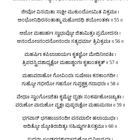
ಜೀವೋ ವಿನಯಿತಾ ಸಾಕ್ಷೀ ಮುಕುಂದೋಽಮಿತ ವಿಕ್ರಮಃ ।
ಅಂಭೋನಿಧಿರನಂತಾತ್ಮಾ ಮಹೋದಧಿ ಶಯೋಂತಕಃ ॥ 55 ॥
ಅಜೋ ಮಹಾರ್ಹಃ ಸ್ವಾಭಾವ್ಯೋ ಜಿತಾಮಿತ್ರಃ ಪ್ರಮೋದನಃ ।
ಆನಂದೋಽನಂದನೋನಂದಃ ಸತ್ಯಧರ್ಮಾ ತ್ರಿವಿಕ್ರಮಃ ॥ 56 ॥
ಮಹರ್ಷಿಃ ಕಪಿಲಾಚಾರ್ಯಃ ಕೃತಜ್ಞೋ ಮೇದಿನೀಪತಿಃ ।
ತ್ರಿಪದಸ್ತ್ರಿದಶಾಧ್ಯಕ್ಷೋ ಮಹಾಶೃಂಗಃ ಕೃತಾಂತಕೃತ್ ॥ 57 ॥
ಮಹಾವರಾಹೋ ಗೋವಿಂದಃ ಸುಷೇಣಃ ಕನಕಾಂಗದೀ ।
ಗುಹ್ಯೋ ಗಭೀರೋ ಗಹನೋ ಗುಪ್ತಶ್ಚಕ್ರ ಗದಾಧರಃ ॥ 58 ॥
ವೇಧಾಃ ಸ್ವಾಂಗೋಽಜಿತಃ ಕೃಷ್ಣೋ ದೃಢಃ ಸಂಕರ್ಷಣೋಽಚ್ಯುತಃ ।
ವರುಣೋ ವಾರುಣೋ ವೃಕ್ಷಃ ಪುಷ್ಕರಾಕ್ಷೋ ಮಹಾಮನಾಃ ॥ 59 ॥
ಭಗವಾನ್ ಭಗಹಾಽಽನಂದೀ ವನಮಾಲೀ ಹಲಾಯುಧಃ ।
ಆದಿತ್ಯೋ ಜ್ಯೋತಿರಾದಿತ್ಯಃ ಸಹಿಷ್ಣುರ್ಗತಿಸತ್ತಮಃ ॥ 60 ॥
ಸುಧನ್ವಾ ಖಂಡಪರಶುರ್ದಾರುಣೋ ದ್ರವಿಣಪ್ರದಃ ।